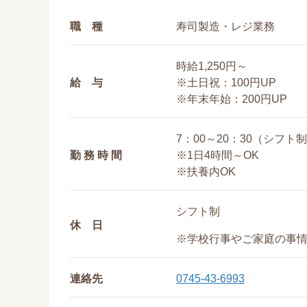
職 種
寿司製造・レジ業務
時給1,250円～
給 与
※土日祝：100円UP
※年末年始：200円UP
7：00～20：30（シフト
勤 務 時 間
※1日4時間～OK
※扶養内OK
シフト制
休 日
※学校行事やご家庭の事
連絡先
0745-43-6993