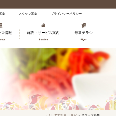
募集
スタッフ募集
プライバシーポリシー
セス情報
施設・サービス案内
最新チラシ
cess
Service
Flyer
トナリエ大和高田 TOP
＞
スタッフ募集