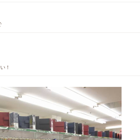
で
さい！