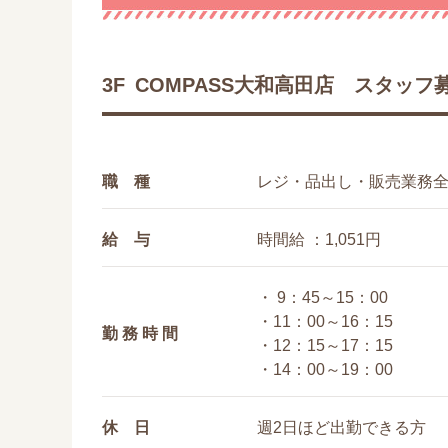
3F
COMPASS大和高田店 スタッ
職 種
レジ・品出し・販売業務
給 与
時間給 ：1,051円
・ 9：45～15：00
・11：00～16：15
勤 務 時 間
・12：15～17：15
・14：00～19：00
休 日
週2日ほど出勤できる方