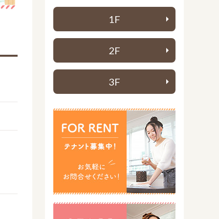
1F
2F
3F