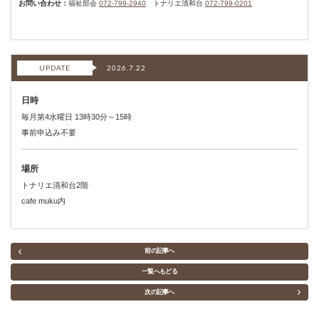
お問い合わせ：
福祉部会
072-799-2940
トナリエ清和台
072-799-0201
UPDATE
2026.7.22
日時
毎月第4水曜日 13時30分～15時
事前申込み不要
場所
トナリエ清和台2階
cafe muku内
前の記事へ
一覧へもどる
次の記事へ