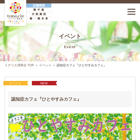
店舗情報
イベント
ホーム
イベント
Event
Home
Event
ニュース＆トピックス
フロアガイド
トナリエ清和台 TOP
＞
イベント
＞
認知症カフェ『ひとやすみカフェ』
News&topics
Floorguide
イベント
NEW
アクセス情報
施設・サービス案内
Access
Service
認知症カフェ『ひとやすみカフェ』
最新のチラシ
プライバシーポリシー
テナント募集