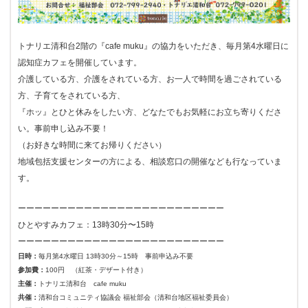
トナリエ清和台2階の『cafe muku』の協力をいただき、毎月第4水曜日に
認知症カフェを開催しています。
介護している方、介護をされている方、お一人で時間を過ごされている
方、子育てをされている方、
『ホッ』とひと休みをしたい方、どなたでもお気軽にお立ち寄りくださ
い。事前申し込み不要！
（お好きな時間に来てお帰りください）
地域包括支援センターの方による、相談窓口の開催なども行なっていま
す。
ーーーーーーーーーーーーーーーーーーーーーーーーー
ひとやすみカフェ：13時30分〜15時
ーーーーーーーーーーーーーーーーーーーーーーーーー
日時：
毎月第4水曜日 13時30分～15時 事前申込み不要
参加費：
100円 （紅茶・デザート付き）
主催：
トナリエ清和台 cafe muku
共催：
清和台コミュニティ協議会 福祉部会（清和台地区福祉委員会）